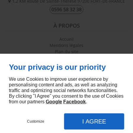
1,2 KM Route De Sainte-Thérèse
97200
FORT-DE-FRANCE
0596 58 32 38
À PROPOS
Accueil
Mentions légales
Plan du site
Contactez-nous
Your privacy is our priority
SUIVEZ-NOUS
We use Cookies to improve user experience by
personalising content and ads, as well as analyzing
traffic and optimizing social networks functionalities.
By clicking "I Agree" you consent to the use of Cookies
from our partners
Google
Facebook
.
Agence seo
I AGREE
Customize
Appel